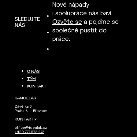
Nové nápady
i spolupráce nás baví.
SLEDUJTE
Ozvěte se
a pojďme se
NÁS
společně pustit do
práce.
O NÁS
TÝM
KONTAKT
KANCELÁŘ
Závěrka 3
Praha 6 — Břevnov
KONTAKTY
office@idealab.cz
+420 777 572 476