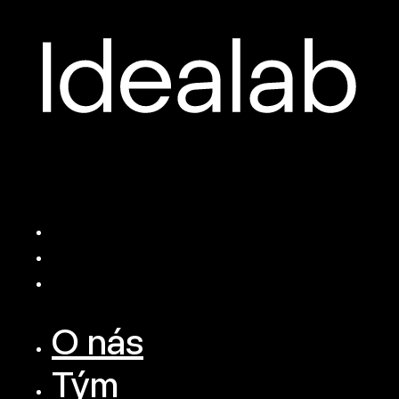
O nás
Tým