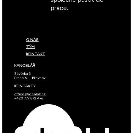
společně pustit do
práce.
O NÁS
TÝM
KONTAKT
KANCELÁŘ
Závěrka 3
Praha 6 — Břevnov
KONTAKTY
office@idealab.cz
+420 777 572 476