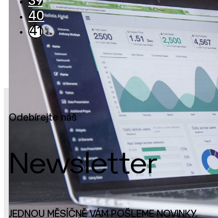
39
40
41
Odebírejte náš
Newsletter
JEDNOU MĚSÍČNĚ VÁM POŠLEME NOVINKY.