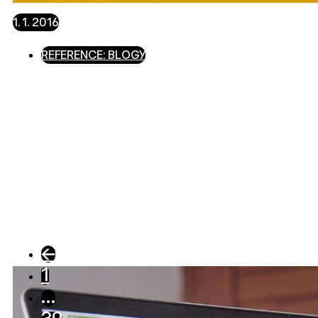
1. 1. 2016
REFERENCE: BLOGY
←
1
…