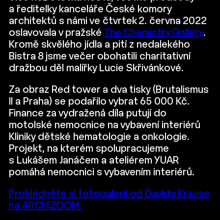
a ředitelky kanceláře České komory
architektů s námi ve čtvrtek 2. června 2022
oslavovala v pražské
The Chemistry Gallery
.
Kromě skvělého jídla a pití z nedalekého
Bistra 8 jsme večer obohatili charitativní
dražbou děl malířky Lucie Skřivánkové.
Za obraz Red tower a dva tisky (Brutalismus
II a Praha) se podařilo vybrat 65 000 Kč.
Finance za vydražená díla putují do
motolské nemocnice na vybavení interiérů
Kliniky dětské hematologie a onkologie.
Projekt, na kterém spolupracujeme
s Lukášem Janáčem a ateliérem YUAR
pomáhá nemocnici s vybavením interiérů.
Prohlédněte si fotogalerii od Davida Krause
na ARCHIZOOM.