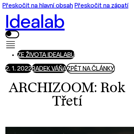
Přeskočit na hlavní obsah
Přeskočit na zápatí
Idealab
ZE ŽIVOTA IDEALABU
2. 1. 2022
RADEK VÁŇA
ZPĚT NA ČLÁNKY
ARCHIZOOM: Rok
Třetí