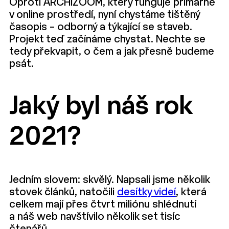
Oproti ARCHIZOOM, který funguje primárně
v online prostředí, nyní chystáme tištěný
časopis – odborný a týkající se staveb.
Projekt teď začínáme chystat. Nechte se
tedy překvapit, o čem a jak přesně budeme
psát.
Jaký byl náš rok
2021?
Jedním slovem: skvělý. Napsali jsme několik
stovek článků, natočili
desítky videí
, která
celkem mají přes čtvrt miliónu shlédnutí
a náš web navštívilo několik set tisíc