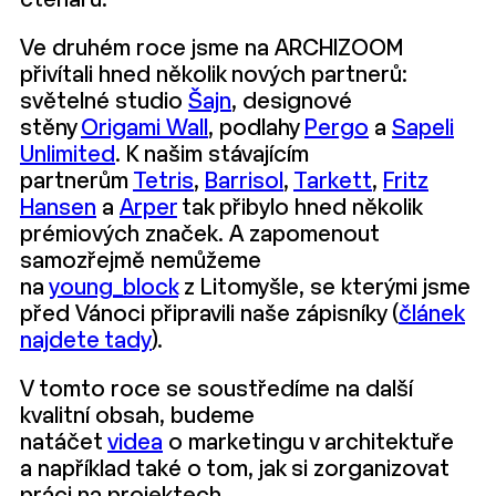
čtenářů.
Ve druhém roce jsme na ARCHIZOOM
přivítali hned několik nových partnerů:
světelné studio
Šajn
, designové
stěny
Origami Wall
, podlahy
Pergo
a
Sapeli
Unlimited
. K našim stávajícím
partnerům
Tetris
,
Barrisol
,
Tarkett
,
Fritz
Hansen
a
Arper
tak přibylo hned několik
prémiových značek. A zapomenout
samozřejmě nemůžeme
na
young_block
z Litomyšle, se kterými jsme
před Vánoci připravili naše zápisníky (
článek
najdete tady
).
V tomto roce se soustředíme na další
kvalitní obsah, budeme
natáčet
videa
o marketingu v architektuře
a například také o tom, jak si zorganizovat