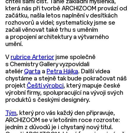
chtěli sami číst. Tahle základní myšlenka,
která nás při tvorbě ARCHIZOOM provází od
začátku, našla letos naplnění v desítkách
rozhovorů a videí; systematicky jsme se
začali věnovat také trhu s uměním
a propojení architektury a výtvarného
umění.
V
rubrice Arterior
jsme společně
s Chemistry Gallery vyzpovídali
ateliér
Qarta
a
Petra Hájka
. Další videa
chystáme a stejně tak bude pokračovat náš
projekt
Čeští výrobci
, který mapuje české
výrobní firmy, spolupracující na vývoji svých
produktů s českými designéry.
Tým
, který pro vás každý den připravuje,
ARCHIZOOM se v letošním roce rozroste:
jedním z důvodů je i chystaný nový titul.