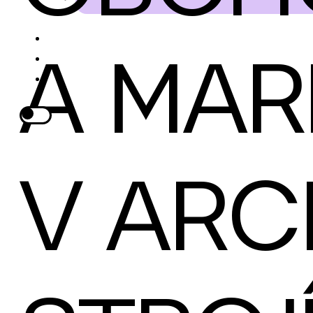
A MA
V ARC