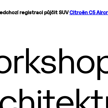
edchozí registraci půjčit SUV
Citroën C5 Airc
rkshop 
chitekt