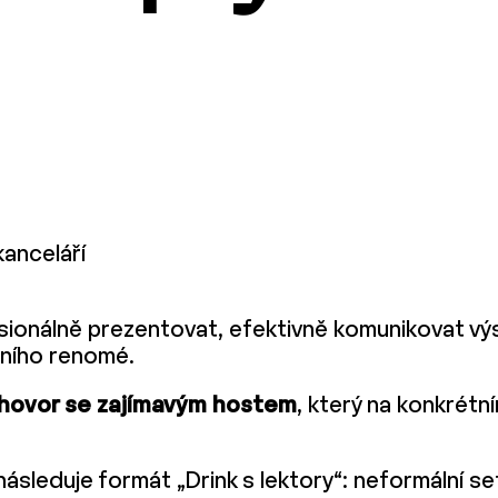
kanceláří
esionálně prezentovat, efektivně komunikovat výs
sního renomé.
zhovor se zajímavým hostem
, který na konkrétn
ásleduje formát „Drink s lektory“: neformální s