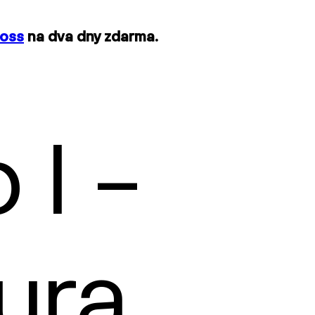
ross
na dva dny zdarma.
I –
ura