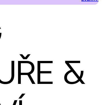
G
UŘE &