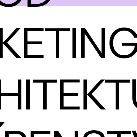
RKETIN
HITEKT