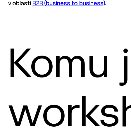
v oblasti
B2B (business to business)
.
Komu 
works