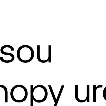
jsou
hopy ur