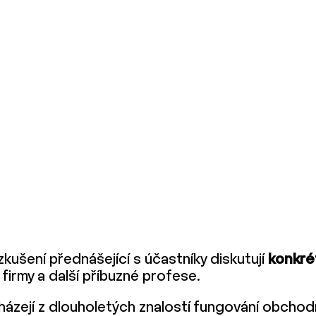
ušení přednášející s účastníky diskutují
konkré
í firmy a další příbuzné profese.
ázejí z dlouholetých znalostí fungování obchod