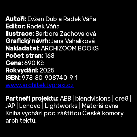
Autoři:
Evžen Dub a Radek Váňa
Editor:
Radek Váňa
Ilustrace:
Barbora Zachovalová
Grafický návrh:
Jana Vahalíková
Nakladatel:
ARCHIZOOM BOOKS
Počet stran:
168
Cena:
690 Kč
Rok vydání:
2025
ISBN:
978-80-908740-9-1
www.architektvpraxi.cz
Partneři projektu:
ABB | blendvisions | cre8 |
JAP | Lenovo | Lightworks | Materiálovna
Kniha vychází pod záštitou České komory
architektů.