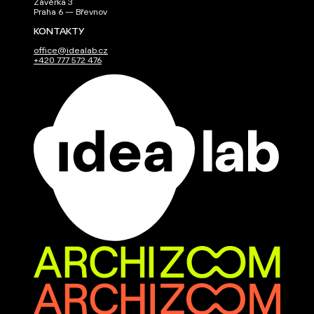
Závěrka 3
Praha 6 — Břevnov
KONTAKTY
office@idealab.cz
+420 777 572 476