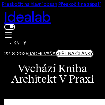
Přeskočit na hlavní obsah
Přeskočit na zápatí
Idealab
KNIHY
22. 8. 2025
RADEK VÁŇA
ZPĚT NA ČLÁNKY
Vychází Kniha
Architekt V Praxi