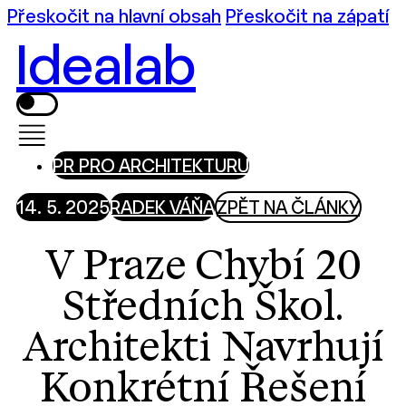
Přeskočit na hlavní obsah
Přeskočit na zápatí
Idealab
PR PRO ARCHITEKTURU
14. 5. 2025
RADEK VÁŇA
ZPĚT NA ČLÁNKY
V Praze Chybí 20
Středních Škol.
Architekti Navrhují
Konkrétní Řešení