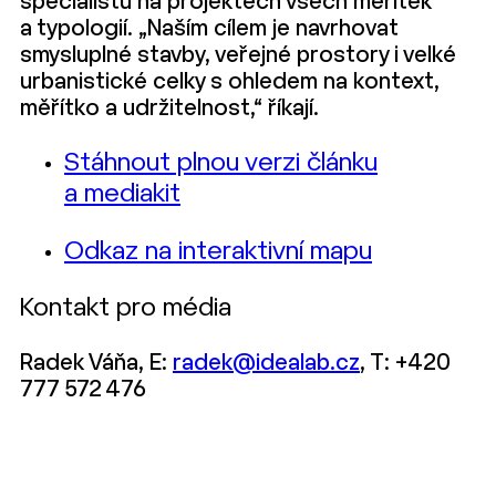
specialistů na projektech všech měřítek
a typologií. „Naším cílem je navrhovat
smysluplné stavby, veřejné prostory i velké
urbanistické celky s ohledem na kontext,
měřítko a udržitelnost,“ říkají.
Stáhnout plnou verzi článku
a mediakit
Odkaz na interaktivní mapu
Kontakt pro média
Radek Váňa, E:
radek@idealab.cz
, T: +420
777 572 476