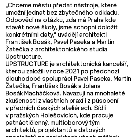
„Chceme městu předat nástroje, které
umožní jednat bez zbytečného odkladu.
Odpověď na otázku, zda má Praha kde
stavět nové školy, jsme schopni doložit
konkrétními daty,“ uvádějí architekti
František Bosák, Pavel Paseka a Martin
Žatečka z architektonického studia
Upstructure.
UPSTRUCTURE je architektonická kancelář,
kterou založili v roce 2021 po předchozí
dlouhodobé spolupráci Pavel Paseka, Martin
Žatečka, František Bosák a Jolana
Bosák Macháčková. Navazují na mnohaleté
zkušenosti z vlastních praxí i z působení
v předních českých ateliérech. Sídlí
v pražských Holešovicích, kde pracuje
patnáctičlenný, multioborový tým
architektů, projektantů a datových