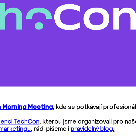
 Morning Meeting
, kde se potkávají profesioná
renci TechCon
, kterou jsme organizovali pro naš
marketingu
, rádi píšeme i
pravidelný blog.