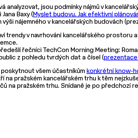
vá analyzovat, jsou podmínky nájmů v kancelářs
 Jana Baxy (
Myslet budovu. Jak efektivní plánován
ch výši nájemného v kancelářských budovách (pre
ví trendy v navrhování kancelářského prostoru 
jemce.
ředešlí řečníci TechCon Morning Meeting: Roman 
blic z pohledu tvrdých dat a čísel (
prezentace
lem poskytnout všem účastníkům
konkrétní know-
tří na pražském kancelářském trhu k těm nejzkuš
 hráčů na pražském trhu. Snídaně je po předchozí r