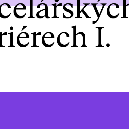
celářskýc
riérech I.