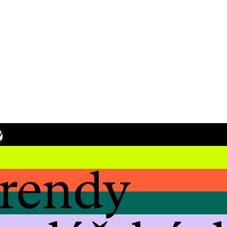
Y
rendy