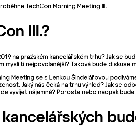
proběhne TechCon Morning Meeting III.
n III.?
2019 na pražském kancelářském trhu? Jak se bud
om myslí ti nejpovolanější? Taková bude diskuse 
ing Meeting se s Lenkou Šindelářovou podíváme
enost. Jaký nás čeká na trhu výhled? Jak se odbo
bude vyvíjet nájemné? Poroste nebo naopak bud
 kancelářských bu