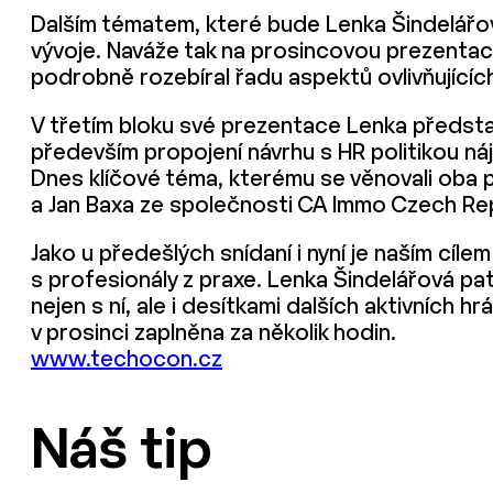
Dalším tématem, které bude Lenka Šindelářo
vývoje. Naváže tak na prosincovou prezentaci
podrobně rozebíral řadu aspektů ovlivňující
V třetím bloku své prezentace Lenka předsta
především propojení návrhu s HR politikou ná
Dnes klíčové téma, kterému se věnovali oba p
a Jan Baxa ze společnosti CA Immo Czech Repu
Jako u předešlých snídaní i nyní je naším cí
s profesionály z praxe. Lenka Šindelářová pa
nejen s ní, ale i desítkami dalších aktivních
v prosinci zaplněna za několik hodin.
www.techocon.cz
Náš tip