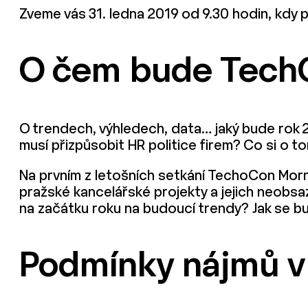
Zveme vás 31. ledna 2019 od 9.30 hodin, kdy 
O čem bude TechCo
O trendech, výhledech, data… jaký bude rok 
musí přizpůsobit HR politice firem? Co si o t
Na prvním z letošních setkání TechoCon Morn
pražské kancelářské projekty a jejich neobsaz
na začátku roku na budoucí trendy? Jak se 
Podmínky nájmů v