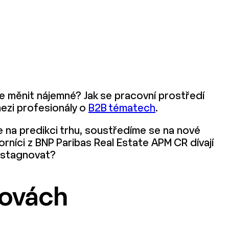
e měnit nájemné? Jak se pracovní prostředí
mezi profesionály o
B2B tématech
.
 na predikci trhu, soustředíme se na nové
rníci z BNP Paribas Real Estate APM CR dívají
e stagnovat?
dovách