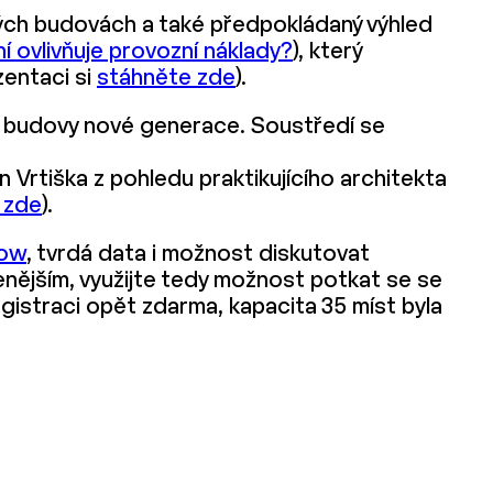
kých budovách a také předpokládaný výhled
í ovlivňuje provozní náklady?
), který
zentaci si
stáhněte zde
).
a budovy nové generace. Soustředí se
Vrtiška z pohledu praktikujícího architekta
 zde
).
how
, tvrdá data i možnost diskutovat
enějším, využijte tedy možnost potkat se se
egistraci opět zdarma, kapacita 35 míst byla