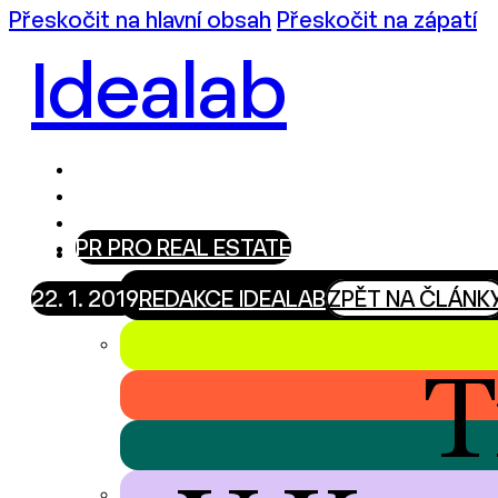
Přeskočit na hlavní obsah
Přeskočit na zápatí
Idealab
PR PRO REAL ESTATE
22. 1. 2019
REDAKCE IDEALAB
ZPĚT NA ČLÁNK
T