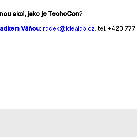
ou akci, jako je TechoCon
?
adkem Váňou
:
radek@idealab.cz
, tel. +420 777