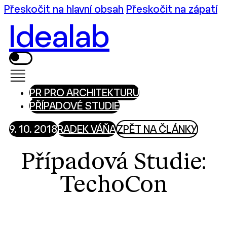
Přeskočit na hlavní obsah
Přeskočit na zápatí
Idealab
PR PRO ARCHITEKTURU
PŘÍPADOVÉ STUDIE
9. 10. 2018
RADEK VÁŇA
ZPĚT NA ČLÁNKY
Případová Studie:
TechoCon