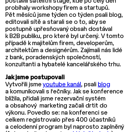
postavili satelitní stage, kde po celý den
probíhaly workshopy firem a startupů.
Pět měsíců jsme týden co týden psali blog,
editovali sítě a starali se o to, aby se
postupně upřesňovaný obsah dostával
k B2B publiku, pro které byl určený. V tomto
případě k majitelům firem, developerům,
architektům a designérům. Zajímali nás lidé
z bank, poradenských společností,
konzultanti a hybatelé kancelářského trhu.
Jak jsme postupovali
Vytvořili jsme
youtube kanál
, psali
blog
a komunikovali s řečníky. Jak se konference
blížila, přidali jsme rezervační systém
a obsahový marketing začali drtit do
výkonu. Povedlo se: na konferenci se
celkem registrovalo přes 400 účastníků
a celodenní program byl naprosto zaplněný