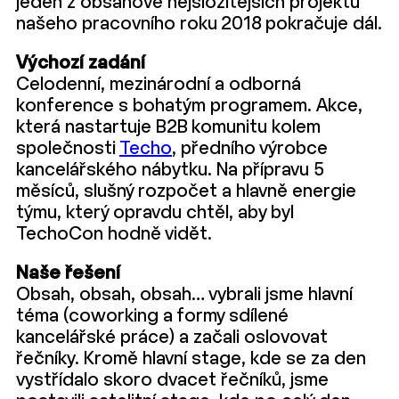
jeden z obsahově nejsložitejších projektů
našeho pracovního roku 2018 pokračuje dál.
Výchozí zadání
Celodenní, mezinárodní a odborná
konference s bohatým programem. Akce,
která nastartuje B2B komunitu kolem
společnosti
Techo
, předního výrobce
kancelářského nábytku. Na přípravu 5
měsíců, slušný rozpočet a hlavně energie
týmu, který opravdu chtěl, aby byl
TechoCon hodně vidět.
Naše řešení
Obsah, obsah, obsah… vybrali jsme hlavní
téma (coworking a formy sdílené
kancelářské práce) a začali oslovovat
řečníky. Kromě hlavní stage, kde se za den
vystřídalo skoro dvacet řečníků, jsme