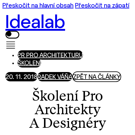
Přeskočit na hlavní obsah
Přeskočit na zápatí
Idealab
PR PRO ARCHITEKTURU
ŠKOLENÍ
20. 11. 2018
RADEK VÁŇA
ZPĚT NA ČLÁNKY
Školení Pro
Architekty
A Designéry