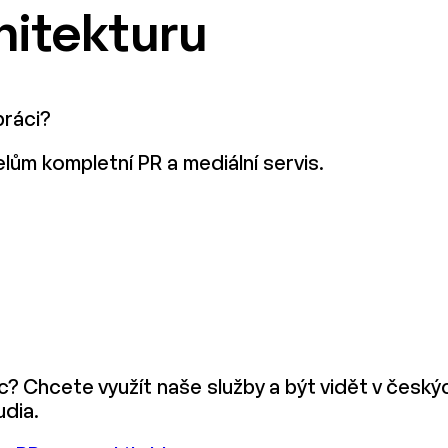
hitekturu
práci?
ům kompletní PR a mediální servis.
ec? Chcete využít naše služby a být vidět v čes
udia.