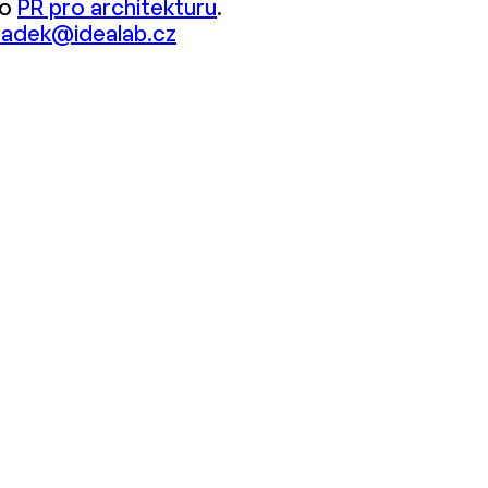
 o
PR pro architekturu
.
radek@idealab.cz