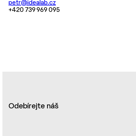
petr@idealab.cz
+420 739 969 095
Odebírejte náš