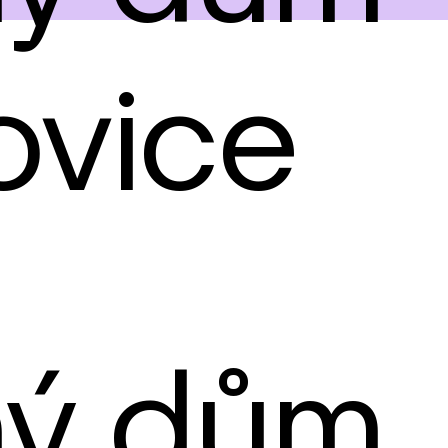
ovice
ný dům