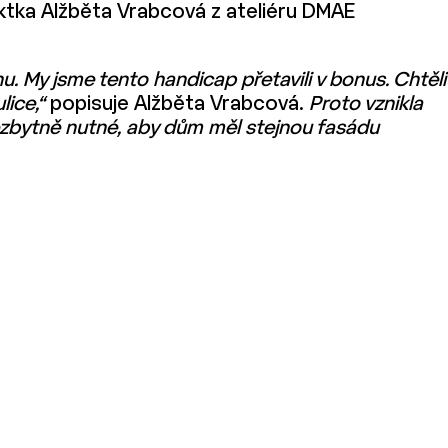
ktka Alžběta Vrabcová z ateliéru DMAE
. My jsme tento handicap přetavili v bonus. Chtěli
lice,“
popisuje Alžběta Vrabcová.
Proto vznikla
ezbytně nutné, aby dům měl stejnou fasádu