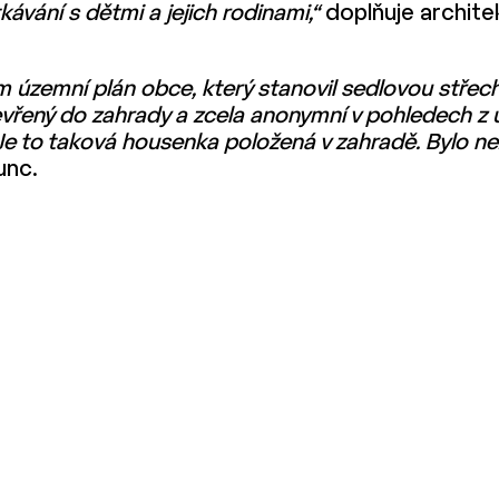
ávání s dětmi a jejich rodinami,“
doplňuje archite
m územní plán obce, který stanovil sedlovou střechu
vřený do zahrady a zcela anonymní v pohledech z u
Je to taková housenka položená v zahradě. Bylo n
unc.