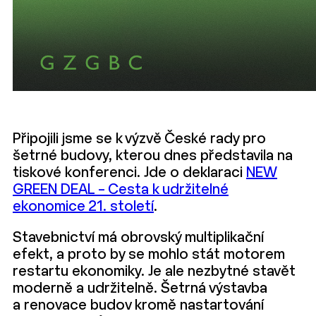
Připojili jsme se k výzvě České rady pro
šetrné budovy, kterou dnes představila na
tiskové konferenci. Jde o deklaraci
NEW
GREEN DEAL – Cesta k udržitelné
ekonomice 21. století
.
Stavebnictví má obrovský multiplikační
efekt, a proto by se mohlo stát motorem
restartu ekonomiky. Je ale nezbytné stavět
moderně a udržitelně. Šetrná výstavba
a renovace budov kromě nastartování