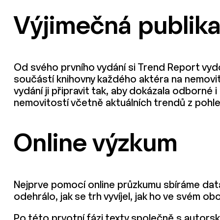
Výjimečná publik
Od svého prvního vydání si Trend Report vydo
součástí knihovny každého aktéra na nemovit
vydání ji připravit tak, aby dokázala odborné 
nemovitostí včetně aktuálních trendů z pohl
Online výzkum
Nejprve pomocí online průzkumu sbíráme data 
odehrálo, jak se trh vyvíjel, jak ho ve svém ob
Po této prvotní fázi texty společně s auto