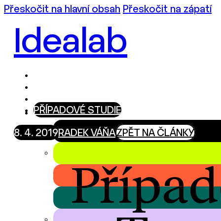
Přeskočit na hlavní obsah
Přeskočit na zápatí
Idealab
PŘÍPADOVÉ STUDIE
8. 4. 2019
RADEK VÁŇA
ZPĚT NA ČLÁNKY
Případ