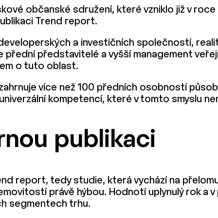
skové občanské sdružení, které vzniklo již v roc
likaci Trend report.
eveloperských a investičních společností, realit
ále přední představitelé a vyšší management veře
em o tuto oblast.
 zahrnuje více než 100 předních osobností působ
niverzální kompetencí, které v tomto smyslu ne
rnou publikaci
 report, tedy studie, která vychází na přelomu 
emovitostí právě hýbou. Hodnotí uplynulý rok a 
ích segmentech trhu.