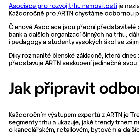
Asociace pro rozvoj trhu nemovitostí
je nezi
Každoročně pro ARTN chystáme odbornou pub
Členové Asociace jsou přední představitelé d
bank a dalších organizací činných na trhu, d
i pedagogy a studenty vysokých škol se zájm
Díky rozmanité členské základně, která dnes
představuje ARTN seskupení jedinečné svou u
Jak připravit odbo
Každoročním výstupem expertů z ARTN je Trend
segmenty trhu a ukazuje, jaké trendy trhem n
o kancelářském, retailovém, bytovém a dalš