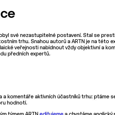
ace
byl své nezastupitelné postavení. Stal se presti
ostním trhu. Snahou autorů a ARTN je na této ex
i laické veřejnosti nabídnout vždy objektivní a k
edu předních expertů.
a komentáře aktivních účastníků trhu: ptáme se n
oru hodnotí.
rským týmem ARTN
editujeme
a chystáme anglický p