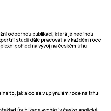
žní odbornou publikací, která je nedílnou
pertní studii dále pracovat a v každém roce
omplexní pohled na vývoj na českém trhu
a to, jak a co se v uplynulém roce na trhu
řeklad (publikace vychází v česko anglické