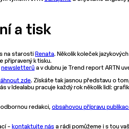
í a tisk
s na starosti
Renata
. Několik koleček jazykových
e připravený k tisku.
k
newsletterů
a v dubnu je Trend report ARTN uve
táhnout zde
. Získáte tak jasnou představu o tom
ás v Idealabu pracuje každý rok několik lidí: grafi
 odbornou redakci,
obsahovou přípravu publika
ací –
kontaktujte nás
a rádi pomůžeme i s tou vaš