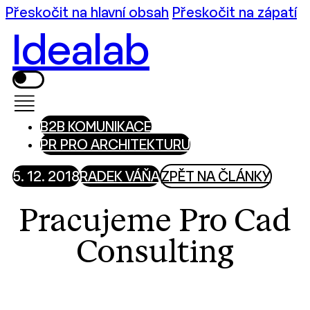
Přeskočit na hlavní obsah
Přeskočit na zápatí
Idealab
B2B KOMUNIKACE
PR PRO ARCHITEKTURU
5. 12. 2018
RADEK VÁŇA
ZPĚT NA ČLÁNKY
Pracujeme Pro Cad
Consulting