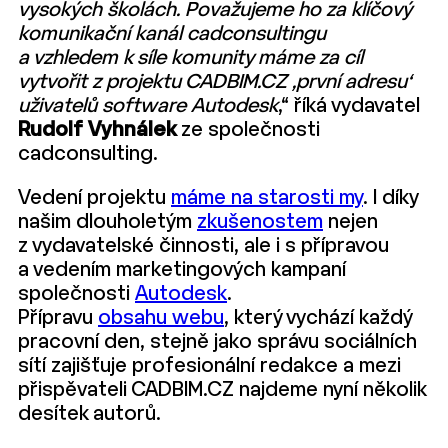
vysokých školách. Považujeme ho za klíčový
komunikační kanál cadconsultingu
a vzhledem k síle komunity máme za cíl
vytvořit z projektu CADBIM.CZ ‚první adresu‘
uživatelů software Autodesk
,“ říká vydavatel
Rudolf Vyhnálek
ze společnosti
cadconsulting.
Vedení projektu
máme na starosti my
. I díky
našim dlouholetým
zkušenostem
nejen
z vydavatelské činnosti, ale i s přípravou
a vedením marketingových kampaní
společnosti
Autodesk
.
Přípravu
obsahu webu
, který vychází každý
pracovní den, stejně jako správu sociálních
sítí zajišťuje profesionální redakce a mezi
přispěvateli CADBIM.CZ najdeme nyní několik
desítek autorů.