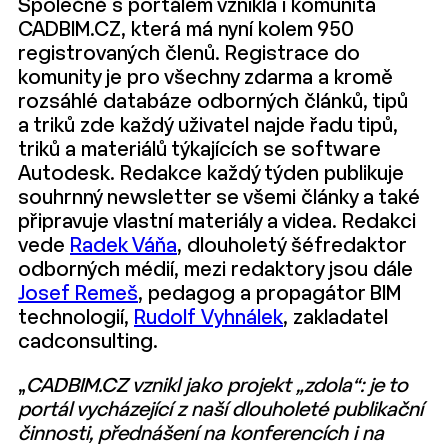
Společně s portálem vznikla i komunita
CADBIM.CZ, která má nyní kolem 950
registrovaných členů. Registrace do
komunity je pro všechny zdarma a kromě
rozsáhlé databáze odborných článků, tipů
a triků zde každý uživatel najde řadu tipů,
triků a materiálů týkajících se software
Autodesk. Redakce každý týden publikuje
souhrnný newsletter se všemi články a také
připravuje vlastní materiály a videa. Redakci
vede
Radek Váňa
, dlouholetý šéfredaktor
odborných médií, mezi redaktory jsou dále
Josef Remeš
, pedagog a propagátor BIM
technologií,
Rudolf Vyhnálek
, zakladatel
cadconsulting.
„
CADBIM.CZ vznikl jako projekt „zdola“: je to
portál vycházející z naší dlouholeté publikační
činnosti, přednášení na konferencích i na