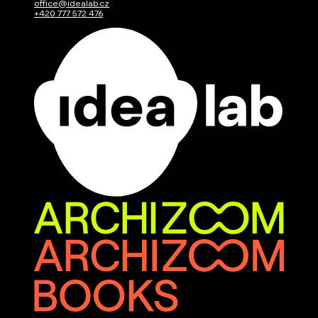
office@idealab.cz
+420 777 572 476