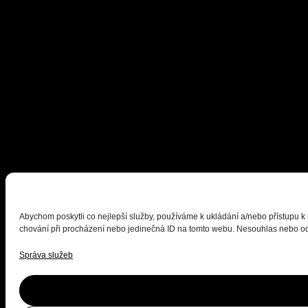
Abychom poskytli co nejlepší služby, používáme k ukládání a/nebo přístupu k
chování při procházení nebo jedinečná ID na tomto webu. Nesouhlas nebo odvo
Správa služeb