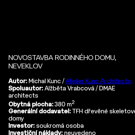
NOVOSTAVBA RODINNÉHO DOMU,
NEVEKLOV
Autor:
Michal Kunc /
Atelier Kunc Architects
Spoluautor:
Alžběta Vrabcová / DMAE
architects
2
Obytná plocha:
380 m
Generální dodavatel:
TFH dřevěné skeletov
domy
Investor:
soukromá osoba
Investiční náklady:
neuvedeno