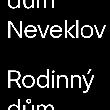
dům
Neveklov
Rodinný