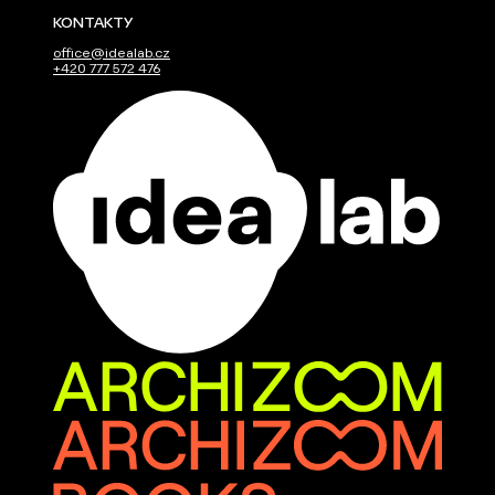
KONTAKTY
office@idealab.cz
+420 777 572 476