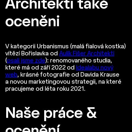
Architekti také
oceněni
V kategorii Urbanismus (malá fialová kostka)
vítězí Bořislavka od
Aulík Fišer Architekti
(
psali jsme zde
): renomovaného studia,
které má od září 2022 od
Idealabu nový
web
, krásné fotografie od Davida Krause
a novou marketingovou strategii, na které
pracujeme od léta roku 2021.
Naše práce &
ocenění