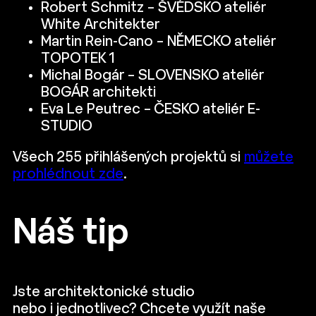
Robert Schmitz – ŠVÉDSKO ateliér
White Architekter‍
Martin Rein-Cano – NĚMECKO ateliér
TOPOTEK 1
Michal Bogár – SLOVENSKO ateliér
BOGÁR architekti
Eva Le Peutrec – ČESKO ateliér E-
STUDIO
‍Všech 255 přihlášených projektů si
můžete
prohlédnout zde
.
Náš tip
Jste architektonické studio
nebo i jednotlivec? Chcete využít naše