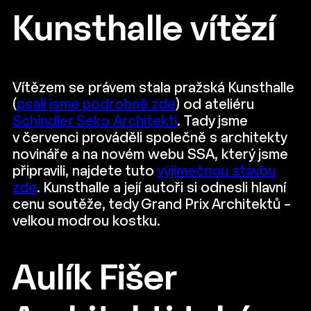
Kunsthalle vítězí
Vítězem se právem stala pražská Kunsthalle
(
psali jsme podrobně zde
) od ateliéru
Schindler Seko Architekti
. Tady jsme
v červenci prováděli společně s architekty
novináře a na novém webu SSA, který jsme
připravili, najdete tuto
výjimečnou stavbu
zde
. Kunsthalle a její autoři si odnesli hlavní
cenu soutěže, tedy ‍Grand Prix Architektů –
velkou modrou kostku.
Aulík Fišer