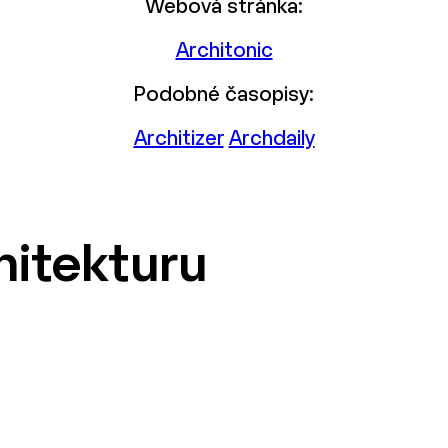
Webová stránka:
Architonic
Podobné časopisy:
Architizer
Archdaily
hitekturu