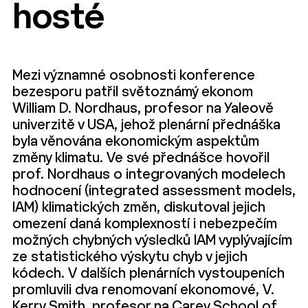
hosté
Mezi významné osobnosti konference
bezesporu patřil světoznámý ekonom
William D. Nordhaus, profesor na Yaleově
univerzitě v USA, jehož plenární přednáška
byla věnována ekonomickým aspektům
změny klimatu. Ve své přednášce hovořil
prof. Nordhaus o integrovaných modelech
hodnocení (integrated assessment models,
IAM) klimatických změn, diskutoval jejich
omezení daná komplexností i nebezpečím
možných chybných výsledků IAM vyplývajícím
ze statistického výskytu chyb v jejich
kódech. V dalších plenárních vystoupeních
promluvili dva renomovaní ekonomové, V.
Kerry Smith, profesor na Carey School of