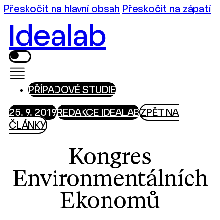
Přeskočit na hlavní obsah
Přeskočit na zápatí
Idealab
PŘÍPADOVÉ STUDIE
25. 9. 2019
REDAKCE IDEALAB
ZPĚT NA
ČLÁNKY
Kongres
Environmentálních
Ekonomů