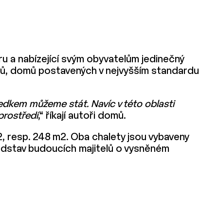
ru a nabízející svým obyvatelům jedinečný
aletů, domů postavených v nejvyšším standardu
ledkem můžeme stát. Navíc v této oblasti
prostředí
,“ říkají autoři domů.
, resp. 248 m2. Oba chalety jsou vybaveny
edstav budoucích majitelů o vysněném