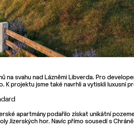
ů na svahu nad Lázněmi Libverda. Pro developera 
. K projektu jsme také navrhli a vytiskli luxusní 
ndard
erské apartmány podařilo získat unikátní pozeme
y Jizerských hor. Navíc přímo sousedí s Chráněno