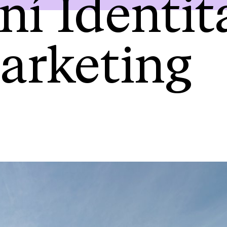
ní Identit
arketing