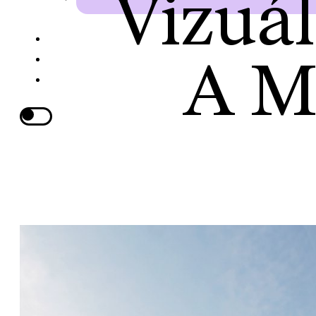
Vizuál
A M