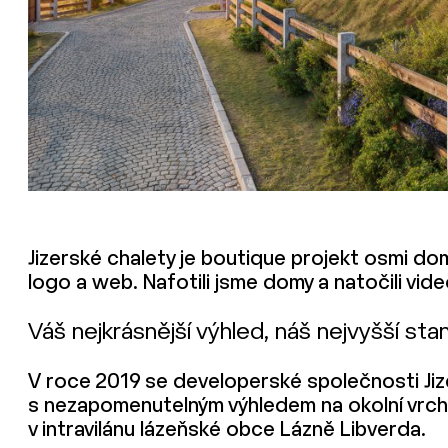
Jizerské chalety je boutique projekt osmi dom
logo a web. Nafotili jsme domy a natočili video
Váš nejkrásnější výhled, náš nejvyšší sta
V roce 2019 se developerské společnosti Jiz
s nezapomenutelným výhledem na okolní vrchol
v intravilánu lázeňské obce Lázně Libverda.