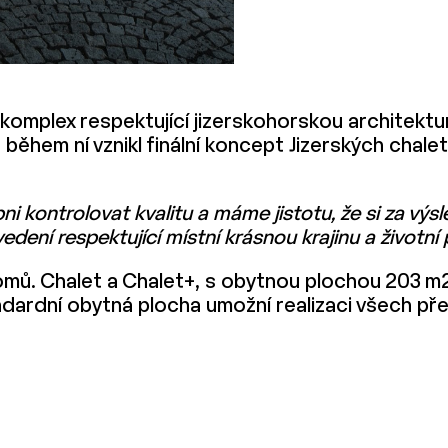
 komplex respektující jizerskohorskou architektu
 a během ní vznikl finální koncept Jizerských ch
i kontrolovat kvalitu a máme jistotu, že si za výs
edení respektující místní krásnou krajinu a životní 
omů. Chalet a Chalet+, s obytnou plochou 203 m2
dardní obytná plocha umožní realizaci všech př