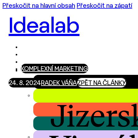
Přeskočit na hlavní obsah
Přeskočit na zápatí
Idealab
KOMPLEXNÍ MARKETING
24. 8. 2024
RADEK VÁŇA
ZPĚT NA ČLÁNKY
Jizers