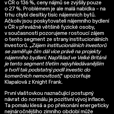
v ČR o 136 %, ceny nájmů se zvýšily pouze
o 27 %. Problémem je ale malá nabídka – na
trhu chybí desítky tisíc nájemních bytů.
Ačkoliv jsou poskytovateli nájemního bydlení
v ČR v převážné většině fyzické osoby,
v současnosti pozorujeme rostoucí zájem
o tento segment ze strany institucionálních
investorů. „
Zájem institucionálních investorů
se zaměřuje čím dál více právě na projekty
nájemního bydlení. Například ve Velké Británii
je tento segment třetím nejvyhledávanějším
a tvoří tak podstatný podíl investic do
komerčních nemovitostí
,“ upozorňuje
Klapalová z Knight Frank.
První vlaštovkou naznačující postupný
návrat do normálu je pozitivní vývoj inflace.
Ta pomalu klesá a po překonání energeticky
nejnáročnějšího zimního období může