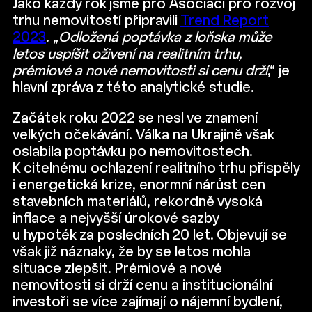
Jako každý rok jsme pro Asociaci pro rozvoj
trhu nemovitostí připravili
Trend Report
2023
. „
Odložená poptávka z loňska může
letos uspíšit oživení na realitním trhu,
prémiové a nové nemovitosti si cenu drží
,“ je
hlavní zpráva z této analytické studie.
Začátek roku 2022 se nesl ve znamení
velkých očekávání. Válka na Ukrajině však
oslabila poptávku po nemovitostech.
K citelnému ochlazení realitního trhu přispěly
i energetická krize, enormní nárůst cen
stavebních materiálů, rekordně vysoká
inflace a nejvyšší úrokové sazby
u hypoték za posledních 20 let. Objevují se
však již náznaky, že by se letos mohla
situace zlepšit. Prémiové a nové
nemovitosti si drží cenu a institucionální
investoři se více zajímají o nájemní bydlení,