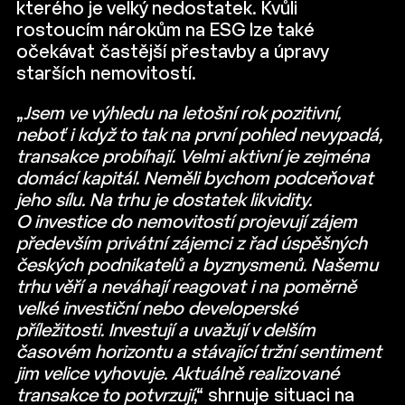
kterého je velký nedostatek. Kvůli
rostoucím nárokům na ESG lze také
očekávat častější přestavby a úpravy
starších nemovitostí.
„
Jsem ve výhledu na letošní rok pozitivní,
neboť i když to tak na první pohled nevypadá,
transakce probíhají. Velmi aktivní je zejména
domácí kapitál. Neměli bychom podceňovat
jeho sílu. Na trhu je dostatek likvidity.
O investice do nemovitostí projevují zájem
především privátní zájemci z řad úspěšných
českých podnikatelů a byznysmenů. Našemu
trhu věří a neváhají reagovat i na poměrně
velké investiční nebo developerské
příležitosti. Investují a uvažují v delším
časovém horizontu a stávající tržní sentiment
jim velice vyhovuje. Aktuálně realizované
transakce to potvrzují
,“ shrnuje situaci na