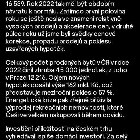
16 539. Rok 2022 tak měl být obdobím
návratu k normálu. Zatímco první polovina
roku se ještě nesla ve znamení relativně
vysokých prodejů a akcelerace cen, v druhé
půlce roku už jsme byli svědky cenové
korekce, propadu prodejů a poklesu
uzavřených hypoték.
Celkový počet prodaných bytů v ČR v roce
2022 činil zhruba 45 000 jednotek, z toho
v Praze 12 216. Objem nových
hypoték dosáhl výše 162 mld. Kč, což
představuje meziroční pokles o 57 %.
Energetická krize pak zřejmě přiživila
výprodej rekreačních nemovitostí, které
Češi ve velkém nakupovali během covidu.
Investiční příležitosti na českém trhu
vyhledávali spíše domácí investoři. Za celý