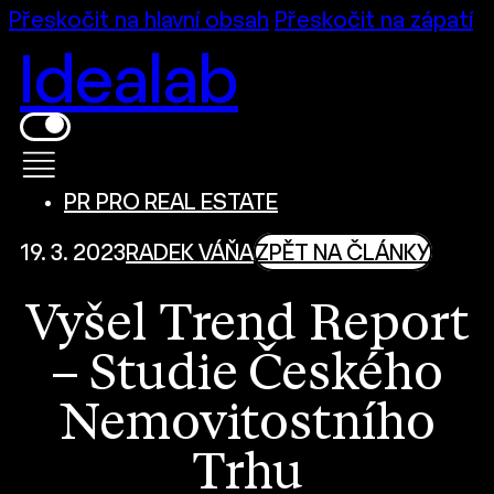
Přeskočit na hlavní obsah
Přeskočit na zápatí
Idealab
PR PRO REAL ESTATE
19. 3. 2023
RADEK VÁŇA
ZPĚT NA ČLÁNKY
Vyšel Trend Report
– Studie Českého
Nemovitostního
Trhu