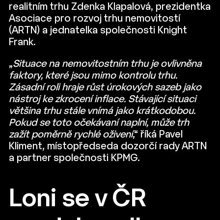
realitním trhu Zdenka Klapalová, prezidentka
Asociace pro rozvoj trhu nemovitostí
(ARTN) a jednatelka společnosti Knight
Frank.
„
Situace na nemovitostním trhu je ovlivněna
faktory, které jsou mimo kontrolu trhu.
Zásadní roli hraje růst úrokových sazeb jako
nástroj ke zkrocení inflace. Stávající situaci
většina trhu stále vnímá jako krátkodobou.
Pokud se toto očekávaní naplní, může trh
zažít poměrně rychlé oživení
,“ říká Pavel
Kliment, místopředseda dozorčí rady ARTN
a partner společnosti KPMG.
Loni se v ČR