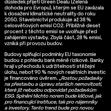
důsledek přijetí Green Dealu (Zelená
dohoda pro Evropu), kterým se EU zavázala
k dosažení klimatické neutrality do roku
2050. Stavebnictví produkuje až 38 %
celosvětových emisí CO2. Přibližně deset
procent z těchto emisí se uvolňuje před
zahájením výstavby. Zbylá část, 28 % emisí,
vzniká při provozu budov.
Budovy splňující podmínky EU taxonomie
budou z pohledu bank méně rizikové. Banky
hrají v přechodu k udržitelnosti stěžejní
úlohu, neboť 90 % nových realitních investic
je financováno úvěrem. „
Rostou požadavky
na přestavbu a úpravu starších nemovitostí,
které již nebudou odpovídat požadavkům
ESG. Splnění těchto norem bude klíčové, jak
pro financující instituce, tak pro nájemníky
a investory. Tento trend bude pro novou