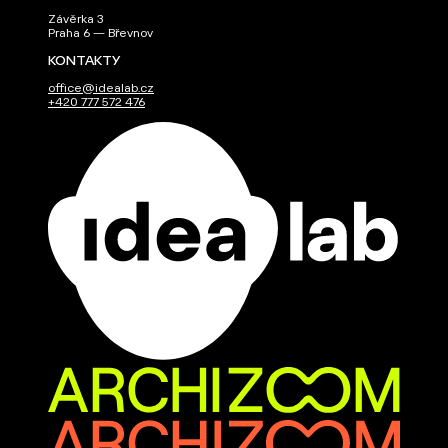
Závěrka 3
Praha 6 — Břevnov
KONTAKTY
office@idealab.cz
+420 777 572 476