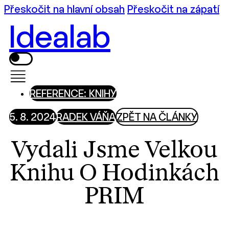
Přeskočit na hlavní obsah
Přeskočit na zápatí
Idealab
REFERENCE: KNIHY
5. 8. 2024
RADEK VÁŇA
ZPĚT NA ČLÁNKY
Vydali Jsme Velkou
Knihu O Hodinkách
PRIM