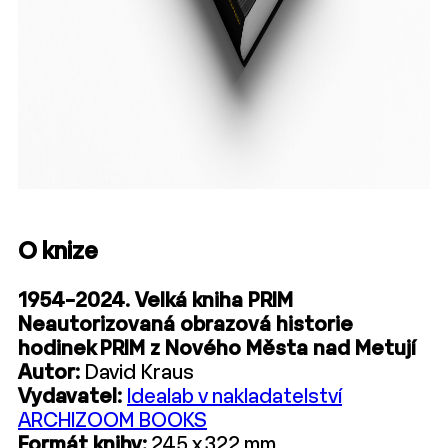
O knize
1954–2024. Velká kniha PRIM
Neautorizovaná obrazová historie
hodinek PRIM z Nového Města nad Metují
Autor:
David Kraus
Vydavatel:
Idealab v nakladatelství
ARCHIZOOM BOOKS
Formát knihy:
245 x 322 mm