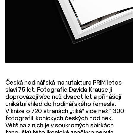
Česká hodinářská manufaktura PRIM letos
slaví 75 let. Fotografie Davida Krause ji
doprovázejí více než dvacet let a přinášejí
unikátní vhled do hodinářského řemesla.
V knize o 720 stranách „tiká“ více než 1 300
fotografií ikonických českých hodinek.
Většina z nich je v soukromých sbírkách
fanoušků této ikonické značky a nebyla