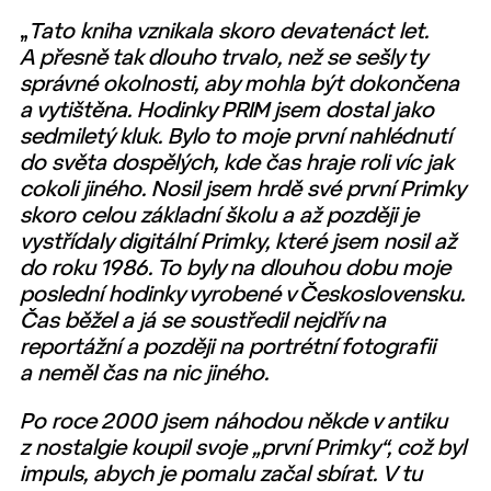
„
Tato kniha vznikala skoro devatenáct let.
A přesně tak dlouho trvalo, než se sešly ty
správné okolnosti, aby mohla být dokončena
a vytištěna. Hodinky PRIM jsem dostal jako
sedmiletý kluk. Bylo to moje první nahlédnutí
do světa dospělých, kde čas hraje roli víc jak
cokoli jiného. Nosil jsem hrdě své první Primky
skoro celou základní školu a až později je
vystřídaly digitální Primky, které jsem nosil až
do roku 1986. To byly na dlouhou dobu moje
poslední hodinky vyrobené v Československu.
Čas běžel a já se soustředil nejdřív na
reportážní a později na portrétní fotografii
a neměl čas na nic jiného.
Po roce 2000 jsem náhodou někde v antiku
z nostalgie koupil svoje „první Primky“, což byl
impuls, abych je pomalu začal sbírat. V tu