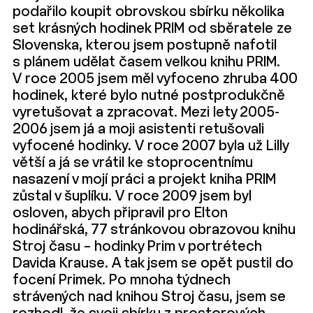
podařilo koupit obrovskou sbírku několika
set krásných hodinek PRIM od sběratele ze
Slovenska, kterou jsem postupně nafotil
s plánem udělat časem velkou knihu PRIM.
V roce 2005 jsem měl vyfoceno zhruba 400
hodinek, které bylo nutné postprodukčně
vyretušovat a zpracovat. Mezi lety 2005-
2006 jsem já a moji asistenti retušovali
vyfocené hodinky. V roce 2007 byla už Lilly
větší a já se vrátil ke stoprocentnímu
nasazení v mojí práci a projekt kniha PRIM
zůstal v šuplíku. V roce 2009 jsem byl
osloven, abych připravil pro Elton
hodinářská, 77 stránkovou obrazovou knihu
Stroj času – hodinky Prim v portrétech
Davida Krause. A tak jsem se opět pustil do
focení Primek. Po mnoha týdnech
strávených nad knihou Stroj času, jsem se