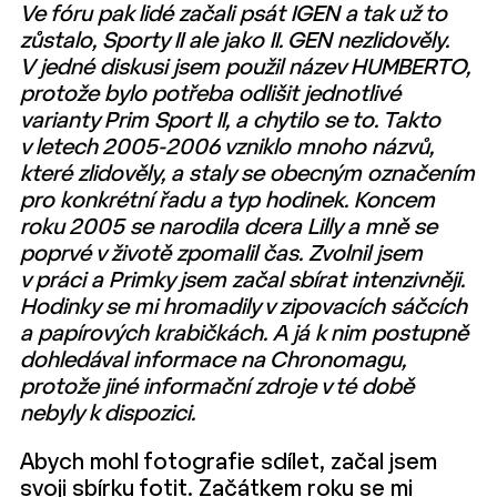
Ve fóru pak lidé začali psát IGEN a tak už to
zůstalo, Sporty II ale jako II. GEN nezlidověly.
V jedné diskusi jsem použil název HUMBERTO,
protože bylo potřeba odlišit jednotlivé
varianty Prim Sport II, a chytilo se to. Takto
v letech 2005-2006 vzniklo mnoho názvů,
které zlidověly, a staly se obecným označením
pro konkrétní řadu a typ hodinek. Koncem
roku 2005 se narodila dcera Lilly a mně se
poprvé v životě zpomalil čas. Zvolnil jsem
v práci a Primky jsem začal sbírat intenzivněji.
Hodinky se mi hromadily v zipovacích sáčcích
a papírových krabičkách. A já k nim postupně
dohledával informace na Chronomagu,
protože jiné informační zdroje v té době
nebyly k dispozici.
Abych mohl fotografie sdílet, začal jsem
svoji sbírku fotit. Začátkem roku se mi