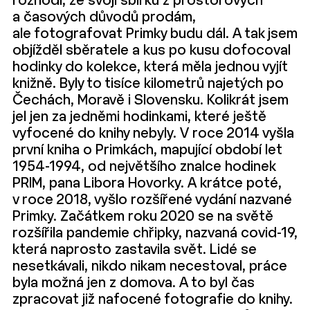
rozhodl, že svoji sbírku z prostorových
a časových důvodů prodám,
ale fotografovat Primky budu dál. A tak jsem
objížděl sběratele a kus po kusu dofocoval
hodinky do kolekce, která měla jednou vyjít
knižně. Byly to tisíce kilometrů najetých po
Čechách, Moravě i Slovensku. Kolikrát jsem
jel jen za jedněmi hodinkami, které ještě
vyfocené do knihy nebyly. V roce 2014 vyšla
první kniha o Primkách, mapující období let
1954-1994, od největšího znalce hodinek
PRIM, pana Libora Hovorky. A krátce poté,
v roce 2018, vyšlo rozšířené vydání nazvané
Primky. Začátkem roku 2020 se na světě
rozšířila pandemie chřipky, nazvaná covid-19,
která naprosto zastavila svět. Lidé se
nesetkávali, nikdo nikam necestoval, práce
byla možná jen z domova. A to byl čas
zpracovat již nafocené fotografie do knihy.