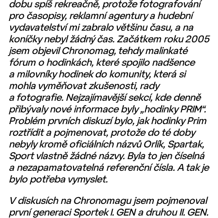
dobu spíš rekreačně, protože fotografování
pro časopisy, reklamní agentury a hudební
vydavatelství mi zabralo většinu času, a na
koníčky nebyl žádný čas. Začátkem roku 2005
jsem objevil Chronomag, tehdy malinkaté
fórum o hodinkách, které spojilo nadšence
a milovníky hodinek do komunity, která si
mohla vyměňovat zkušenosti, rady
a fotografie. Nejzajímavější sekcí, kde denně
přibývaly nové informace byly „hodinky PRIM“.
Problém prvních diskuzí bylo, jak hodinky Prim
roztřídit a pojmenovat, protože do té doby
nebyly kromě oficiálních názvů Orlík, Spartak,
Sport vlastně žádné názvy. Byla to jen číselná
a nezapamatovatelná referenční čísla. A tak je
bylo potřeba vymyslet.
V diskusích na Chronomagu jsem pojmenoval
první generaci Sportek I. GEN a druhou II. GEN.