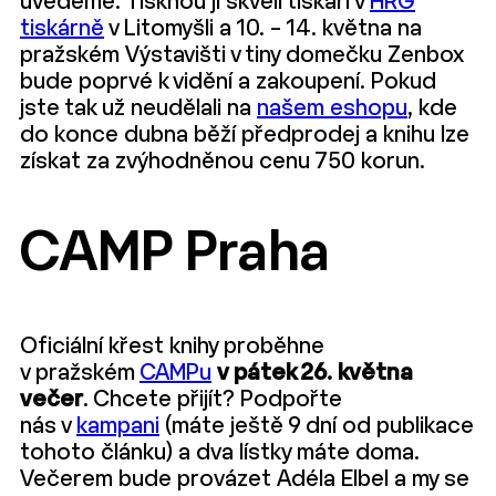
uvedeme. Tisknou ji skvělí tiskaři v
HRG
tiskárně
v Litomyšli a 10. – 14. května na
pražském Výstavišti v tiny domečku Zenbox
bude poprvé k vidění a zakoupení. Pokud
jste tak už neudělali na
našem eshopu
, kde
do konce dubna běží předprodej a knihu lze
získat za zvýhodněnou cenu 750 korun.
CAMP Praha
Oficiální křest knihy proběhne
v pražském
CAMPu
v pátek 26. května
večer
. Chcete přijít? Podpořte
nás v
kampani
(máte ještě 9 dní od publikace
tohoto článku) a dva lístky máte doma.
Večerem bude provázet Adéla Elbel a my se