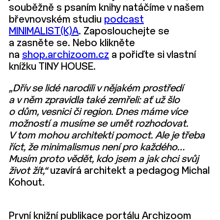
souběžně s psaním knihy natáčíme v našem
břevnovském studiu
podcast
MINIMALIST(K)A
. Zaposlouchejte se
a zasněte se. Nebo klikněte
na
shop.archizoom.cz
a pořiďte si vlastní
knížku TINY HOUSE.
„Dřív se lidé narodili v nějakém prostředí
a v něm zpravidla také zemřeli: ať už šlo
o dům, vesnici či region. Dnes máme více
možností a musíme se umět rozhodovat.
V tom mohou architekti pomoct. Ale je třeba
říct, že minimalismus není pro každého…
Musím proto vědět, kdo jsem a jak chci svůj
život žít,“
uzavírá architekt a pedagog Michal
Kohout.
První knižní publikace portálu Archizoom