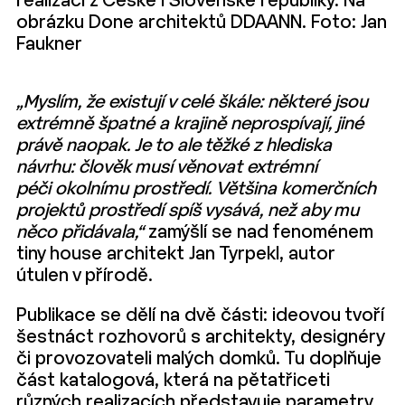
realizací z České i Slovenské republiky. Na
obrázku Done architektů DDAANN. Foto: Jan
Faukner
„Myslím, že existují v celé škále: některé jsou
extrémně špatné a krajině neprospívají, jiné
právě naopak. Je to ale těžké z hlediska
návrhu: člověk musí věnovat extrémní
péči okolnímu prostředí. Většina komerčních
projektů prostředí spíš vysává, než aby mu
něco přidávala,“
zamýšlí se nad fenoménem
tiny house architekt Jan Tyrpekl, autor
útulen v přírodě.
Publikace se dělí na dvě části: ideovou tvoří
šestnáct rozhovorů s architekty, designéry
či provozovateli malých domků. Tu doplňuje
část katalogová, která na pětatřiceti
různých realizacích představuje parametry