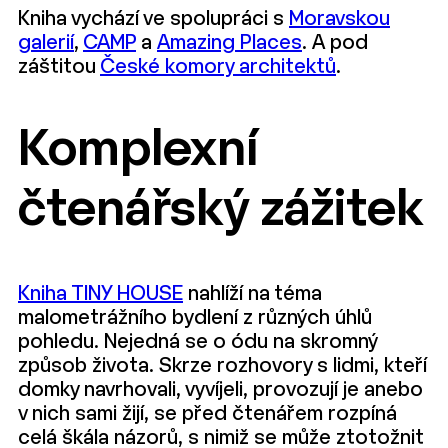
Kniha vychází ve spolupráci s
Moravskou
galerií
,
CAMP
a
Amazing Places
. A pod
záštitou
České komory architektů
.
Komplexní
čtenářský zážitek
Kniha TINY HOUSE
nahlíží na téma
malometrážního bydlení z různých úhlů
pohledu. Nejedná se o ódu na skromný
způsob života. Skrze rozhovory s lidmi, kteří
domky navrhovali, vyvíjeli, provozují je anebo
v nich sami žijí, se před čtenářem rozpíná
celá škála názorů, s nimiž se může ztotožnit