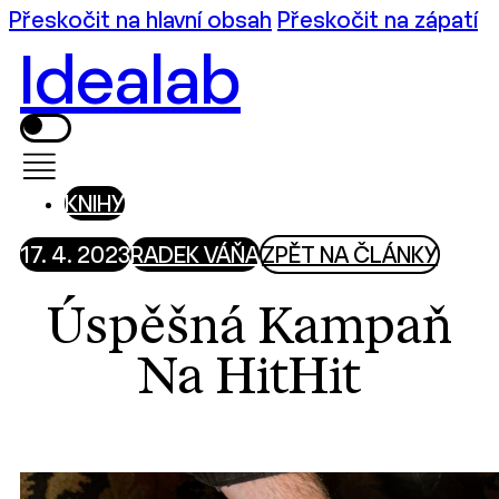
Přeskočit na hlavní obsah
Přeskočit na zápatí
Idealab
KNIHY
17. 4. 2023
RADEK VÁŇA
ZPĚT NA ČLÁNKY
Úspěšná Kampaň
Na HitHit