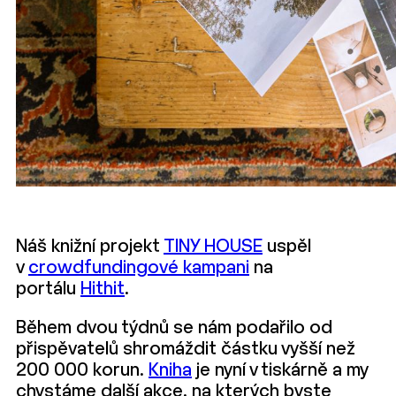
Náš knižní projekt
TINY HOUSE
uspěl
v
crowdfundingové kampani
na
portálu
Hithit
.
Během dvou týdnů se nám podařilo od
přispěvatelů shromáždit částku vyšší než
200 000 korun.
Kniha
je nyní v tiskárně a my
chystáme další akce, na kterých byste