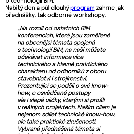
o technologii BIM.
Nabitý den a půl dlouhý
program
zahrne jak
přednášky, tak odborné workshopy.
„
Na rozdíl od ostatních BIM
konferencích, které jsou zaměřené
na obecnější témata spojená
s technologií BIM, na naší můžete
očekávat informace více
technického a hlavně praktického
charakteru od odborníků z oboru
stavebnictví i strojírenství.
Prezentující se podělí o své know-
how, o osvědčené postupy
ale i slepé uličky, kterými si prošli
v reálných projektech. Naším cílem je
nejenom sdílet technické know-how,
ale také praktické zkušenosti.
Vybraná přednášená témata si