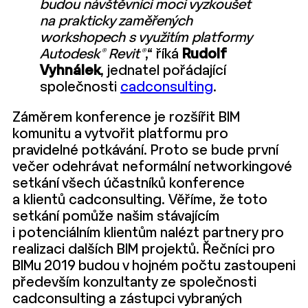
budou návštěvníci moci vyzkoušet
na prakticky zaměřených
workshopech s využitím platformy
Autodesk® Revit®
,“ říká
Rudolf
Vyhnálek
, jednatel pořádající
společnosti
cadconsulting
.
Záměrem konference je rozšířit BIM
komunitu a vytvořit platformu pro
pravidelné potkávání. Proto se bude první
večer odehrávat neformální networkingové
setkání všech účastníků konference
a klientů cadconsulting. Věříme, že toto
setkání pomůže našim stávajícím
i potenciálním klientům nalézt partnery pro
realizaci dalších BIM projektů. Řečníci pro
BIMu 2019 budou v hojném počtu zastoupeni
především konzultanty ze společnosti
cadconsulting a zástupci vybraných