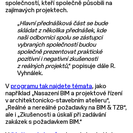
společností, kteří společně působili na
zajímavých projektech.
„
Hlavní přednášková část se bude
skládat z několika přednášek, kde
naši odborníci spolu se zástupci
vybraných společností budou
společně prezentovat praktické
pozitivní i negativní zkušenosti
z reálných projektů
,“ popisuje dále R.
Vyhnálek.
V
programu tak najdete témata
, jako
například „Nasazení BIM a projektové řízení
v architektonicko-stavebním atelieru“,
„Reálné a nereálné požadavky na BIM & TZB“,
ale i „Zkušenosti a úskalí při zadávání
zakázek s požadavkem BIM.“