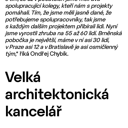
spolupracující kolegy, kteří nám s projekty
pomáhali. Tím, že jsme měli jasně dané, že
potřebujeme spolupracovníky, tak jsme
s každým dalším projektem přibírali lidi. Nyní
jsme vyrostli zhruba na 55 až 60 lidí. Brněnská
pobočka je největší, máme v ní asi 30 lidí,
v Praze asi 12 a v Bratislavě je asi osmičlenný
tým
,“ říká Ondřej Chybík.
Velká
architektonická
kancelář