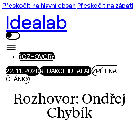
Přeskočit na hlavní obsah
Přeskočit na zápatí
Idealab
ROZHOVORY
22. 11. 2020
REDAKCE IDEALAB
ZPĚT NA
ČLÁNKY
Rozhovor: Ondřej
Chybík