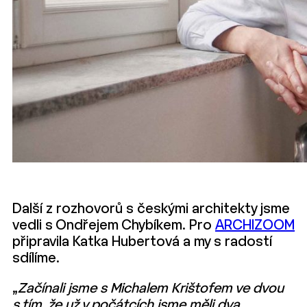
Další z rozhovorů s českými architekty jsme
vedli s Ondřejem Chybíkem. Pro
ARCHIZOOM
připravila Katka Hubertová a my s radostí
sdílíme.
„
Začínali jsme s Michalem Krištofem ve dvou
s tím, že už v počátcích jsme měli dva