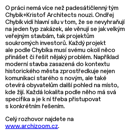
O práci nemá více než padesátičlenný tým
Chybik+Kristof Architects nouzi. Ondřej
Chybík vidí hlavní sílu v tom, že se nevyhraňují
na jeden typ zakázek, ale věnují se jak velkým
veřejným stavbám, tak projektům
soukromých investorů. Každý projekt
ale podle Chybíka musí svému okolí něco
přinášet či řešit nějaký problém. Například
moderní stavba zasazená do kontextu
historického města zprostředkuje nejen
komunikaci starého s novým, ale také
otevírá obyvatelům další pohled na místo,
kde žijí. Každá lokalita podle něho má svá
specifika a je k ní třeba přistupovat
s konkrétním řešením.
Celý rozhovor najdete na
www.archizoom.cz
.