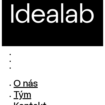
O nás
Tým