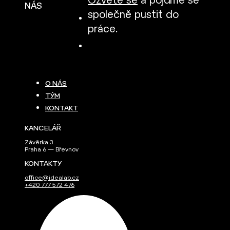
Ozvěte se
a pojďme se
NÁS
společně pustit do
práce.
O NÁS
TÝM
KONTAKT
KANCELÁŘ
Závěrka 3
Praha 6 — Břevnov
KONTAKTY
office@idealab.cz
+420 777 572 476