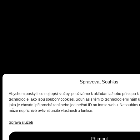
Spravovat Souhlas
Abychom poskytli co nejlepší služby, používáme k ukládání a/nebo přístupu k 
technologie jako jsou soubory cookies. Souhlas s těmito technologiemi nám 
jako je chování při procházení nebo jedinečná ID na tomto webu. Nesouhlas
může nepříznivě ovlivnit určité vlastnosti a funkce.
Správa služeb
Příjmout