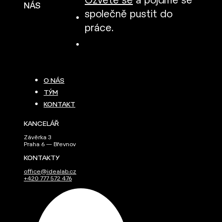
Ozvěte se
a pojďme se
NÁS
společně pustit do
práce.
O NÁS
TÝM
KONTAKT
KANCELÁŘ
Závěrka 3
Praha 6 — Břevnov
KONTAKTY
office@idealab.cz
+420 777 572 476