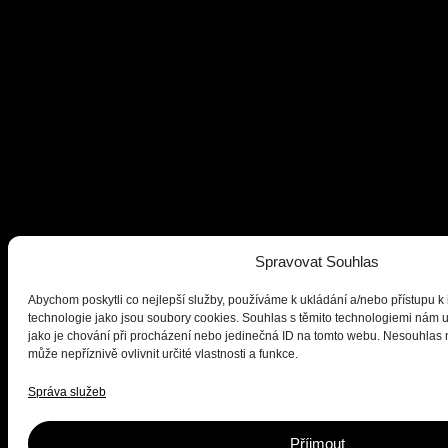
Spravovat Souhlas
Abychom poskytli co nejlepší služby, používáme k ukládání a/nebo přístupu k 
technologie jako jsou soubory cookies. Souhlas s těmito technologiemi nám 
jako je chování při procházení nebo jedinečná ID na tomto webu. Nesouhlas
může nepříznivě ovlivnit určité vlastnosti a funkce.
Správa služeb
Příjmout