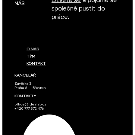
Ozvěte se
a pojďme se
NÁS
společně pustit do
práce.
O NÁS
TÝM
KONTAKT
KANCELÁŘ
Závěrka 3
Praha 6 — Břevnov
KONTAKTY
office@idealab.cz
+420 777 572 476