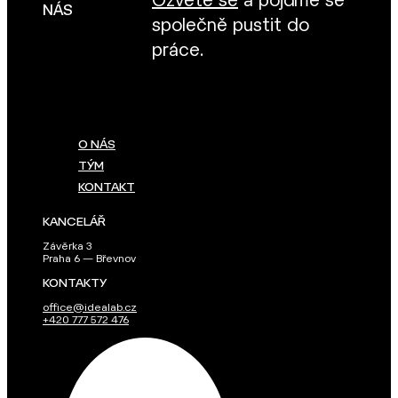
Ozvěte se
a pojďme se
NÁS
společně pustit do
práce.
O NÁS
TÝM
KONTAKT
KANCELÁŘ
Závěrka 3
Praha 6 — Břevnov
KONTAKTY
office@idealab.cz
+420 777 572 476