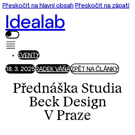
Přeskočit na hlavní obsah
Přeskočit na zápatí
Idealab
EVENTY
18. 3. 2025
RADEK VÁŇA
ZPĚT NA ČLÁNKY
Přednáška Studia
Beck Design
V Praze