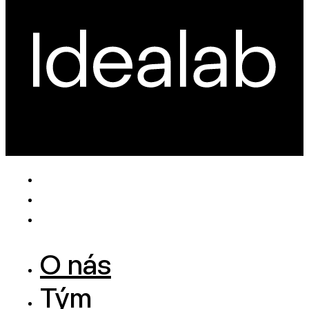
O nás
Tým