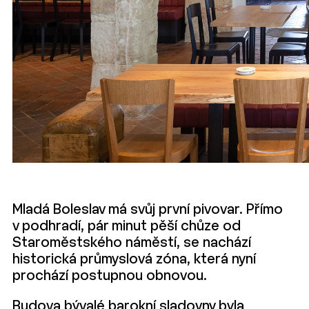
Mladá Boleslav má svůj první pivovar. Přímo
v podhradí, pár minut pěší chůze od
Staroměstského náměstí, se nachází
historická průmyslová zóna, která nyní
prochází postupnou obnovou.
Budova bývalé barokní sladovny byla