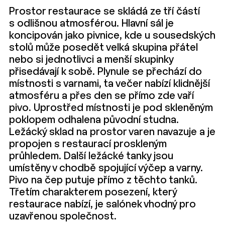
Prostor restaurace se skládá ze tří částí
s odlišnou atmosférou. Hlavní sál je
koncipován jako pivnice, kde u sousedských
stolů může posedět velká skupina přátel
nebo si jednotlivci a menší skupinky
přisedávají k sobě. Plynule se přechází do
místnosti s varnami, ta večer nabízí klidnější
atmosféru a přes den se přímo zde vaří
pivo. Uprostřed místnosti je pod skleněným
poklopem odhalena původní studna.
Ležácký sklad na prostor varen navazuje a je
propojen s restaurací proskleným
průhledem. Další ležácké tanky jsou
umístěny v chodbě spojující výčep a varny.
Pivo na čep putuje přímo z těchto tanků.
Třetím charakterem posezení, který
restaurace nabízí, je salónek vhodný pro
uzavřenou společnost.