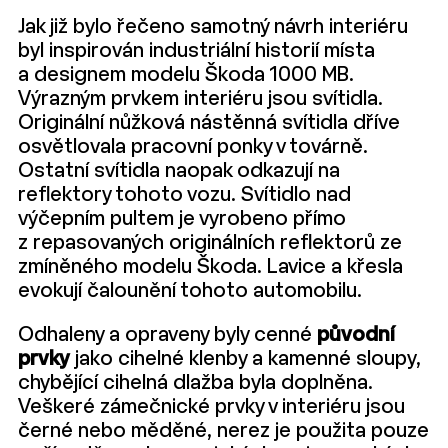
Jak již bylo řečeno samotný návrh interiéru
byl inspirován industriální historií místa
a designem modelu Škoda 1000 MB.
Výrazným prvkem interiéru jsou svítidla.
Originální nůžková nástěnná svítidla dříve
osvětlovala pracovní ponky v továrně.
Ostatní svítidla naopak odkazují na
reflektory tohoto vozu. Svítidlo nad
výčepním pultem je vyrobeno přímo
z repasovaných originálních reflektorů ze
zmíněného modelu Škoda. Lavice a křesla
evokují čalounění tohoto automobilu.
Odhaleny a opraveny byly cenné
původní
prvky
jako cihelné klenby a kamenné sloupy,
chybějící cihelná dlažba byla doplněna.
Veškeré zámečnické prvky v interiéru jsou
černé nebo měděné, nerez je použita pouze