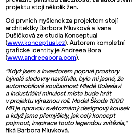
převážně pánskou záležitostí, za autorstvím
projektu stojí několik žen.
Od prvních myšlenek za projektem stojí
architektky Barbora Mluvková a Ivana
Dušičková ze studia Konceptual
(
www.konceptual.cz
). Autorem kompletní
grafické identity je Andreea Bora
(
www.andreeabora.com
).
“Když jsem s investorem poprvé prostory
bývalé sladovny navštívila, bylo mi jasné, že
automobilová současnost Mladé Boleslavi
a industriální minulost místa bude hrát
v projektu výraznou roli. Model Škoda 1000
MB je opravdu světoznámý designový kousek
a když jsme přemýšlely, jak celý koncept
pojmout, inspirace touto legendou zvítězila,“
říká Barbora Mluvková.