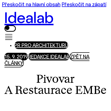
Přeskočit na hlavní obsah
Přeskočit na zápatí
Idealab
PR PRO ARCHITEKTURU
15. 9. 2019
REDAKCE IDEALAB
ZPĚT NA
ČLÁNKY
Pivovar
A Restaurace EMBe