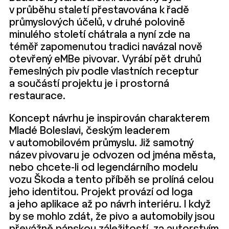
v průběhu staletí přestavována k řadě
průmyslových účelů, v druhé polovině
minulého století chátrala a nyní zde na
téměř zapomenutou tradici navázal nově
otevřený eMBe pivovar. Vyrábí pět druhů
řemeslných piv podle vlastních receptur
a součástí projektu je i prostorná
restaurace.
Koncept návrhu je inspirován charakterem
Mladé Boleslavi, českým leaderem
v automobilovém průmyslu. Již samotný
název pivovaru je odvozen od jména města,
nebo chcete-li od legendárního modelu
vozu Škoda a tento příběh se prolíná celou
jeho identitou. Projekt provází od loga
a jeho aplikace až po návrh interiéru. I když
by se mohlo zdát, že pivo a automobily jsou