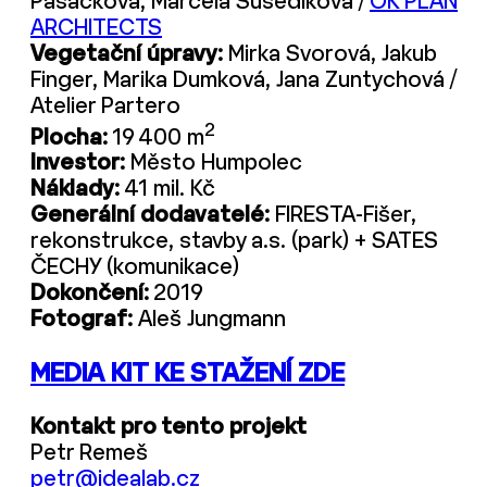
Pasáčková, Marcela Susedíková /
OK PLAN
ARCHITECTS
Vegetační úpravy:
Mirka Svorová, Jakub
Finger, Marika Dumková, Jana Zuntychová /
Atelier Partero
2
Plocha:
19 400 m
Investor:
Město Humpolec
Náklady:
41 mil. Kč
Generální dodavatelé:
FIRESTA-Fišer,
rekonstrukce, stavby a.s. (park) + SATES
ČECHY (komunikace)
Dokončení:
2019
Fotograf:
Aleš Jungmann
MEDIA KIT KE STAŽENÍ ZDE
Kontakt pro tento projekt
Petr Remeš
petr@idealab.cz