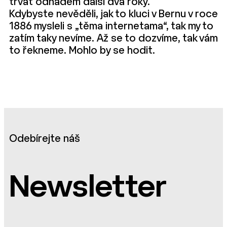
trvat odhadem další dva roky.
Kdybyste nevěděli, jak to kluci v Bernu v roce
1886 mysleli s „těma internetama“, tak my to
zatím taky nevíme. Až se to dozvíme, tak vám
to řekneme. Mohlo by se hodit.
Odebírejte náš
Newsletter