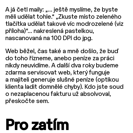
A já četl maily: „… ještě myslíme, že byste
měli udělat tohle.“ „Zkuste místo zeleného
tlačítka udělat takové víc modrozelené (viz
příloha)“… nakreslená pastelkou,
nascanovaná na 100 DPI do jpg.
Web běžel, čas také a mně došlo, že buď
do toho řízneme, anebo peníze za práci
nikdy neuvidíme. A další dva roky budeme
zdarma servisovat web, který funguje
a majiteli generuje slušné peníze (optikou
klienta ladit domnělé chyby). Kdo jste soud
o nezaplacenou fakturu už absolvoval,
přeskočte sem.
Pro zatím