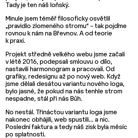
Tady je ten náš loňský.
Minule jsem téměř filosoficky osvětlil
„pravidlo zlomeného stromu“ – tak pojďme
rovnou k nám na Břevnov. A od teorie
k praxi.
Projekt středně velkého webu jsme začali
v létě 2016, podepsali smlouvu o dílo,
nastavili harmonogram a pracovali. Od
grafiky, redesignu až po nový web. Když
jsme dělali desátou variantu nového loga,
bylo jasné, že pokud na nás tenhle strom
nespadne, stál při nás Bůh.
No nestál. Třináctou variantu loga jsme
nakonec obhájili, web spustili… a nic.
Poslední faktura a tedy náš zisk byla měsíc
po splatnosti.