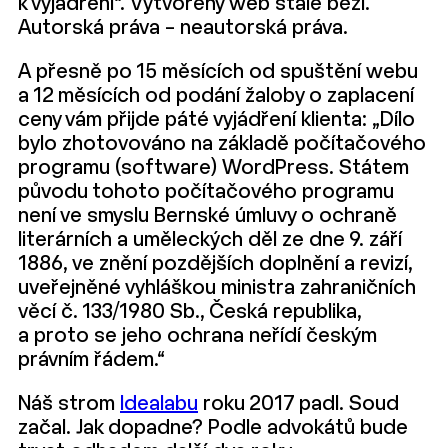
k vyjádření“. Vytvořený web stále běží.
Autorská práva – neautorská práva.
A přesně po 15 měsících od spuštění webu
a 12 měsících od podání žaloby o zaplacení
ceny vám přijde páté vyjádření klienta: „Dílo
bylo zhotovováno na základě počítačového
programu (software) WordPress. Státem
původu tohoto počítačového programu
není ve smyslu Bernské úmluvy o ochraně
literárních a uměleckých děl ze dne 9. září
1886, ve znění pozdějších doplnění a revizí,
uveřejněné vyhláškou ministra zahraničních
věcí č. 133/1980 Sb., Česká republika,
a proto se jeho ochrana neřídí českým
právním řádem.“
Náš strom
Idealabu
roku 2017 padl. Soud
začal. Jak dopadne? Podle advokátů bude