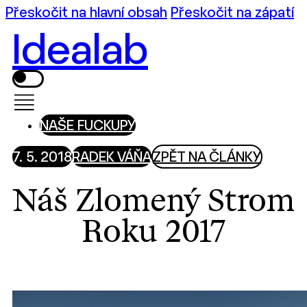
Přeskočit na hlavní obsah
Přeskočit na zápatí
Idealab
NAŠE FUCKUPY
7. 5. 2018
RADEK VÁŇA
ZPĚT NA ČLÁNKY
Náš Zlomený Strom
Roku 2017