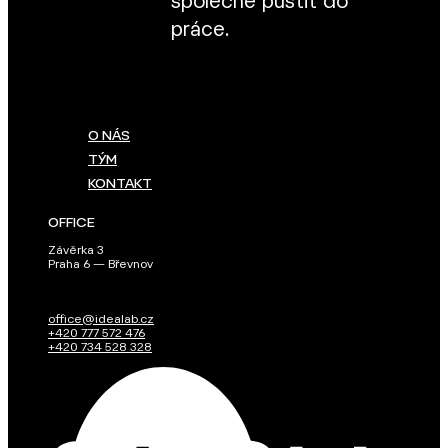
společně pustit do
práce.
O NÁS
TÝM
KONTAKT
OFFICE
Závěrka 3
Praha 6 — Břevnov
office@idealab.cz
+420 777 572 476
+420 734 528 328