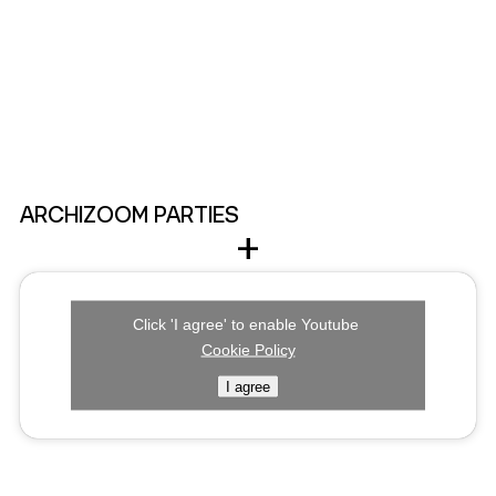
ARCHIZOOM PARTIES
+
Each issue of a printed magazine or book is an
Click 'I agree' to enable Youtube
opportunity to meet authors, collaborators,
Cookie Policy
and partners. Our parties and launch events are
I agree
renowned and widely attended.