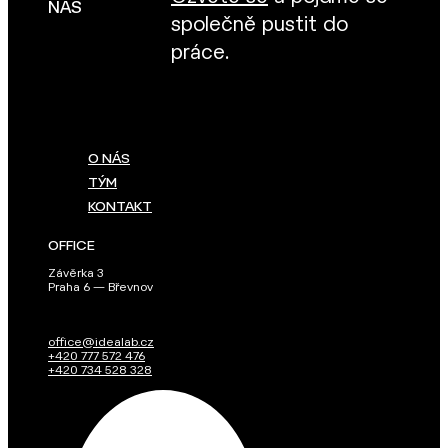
NÁS
společně pustit do
práce.
O NÁS
TÝM
KONTAKT
OFFICE
Závěrka 3
Praha 6 — Břevnov
office@idealab.cz
+420 777 572 476
+420 734 528 328