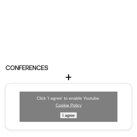
CONFERENCES
+
We organize and host professional
Click 'I agree' to enable Youtube
conferences, seminars, and workshops on
Cookie Policy
various topics: from architecture, through
I agree
construction, to the real estate market.