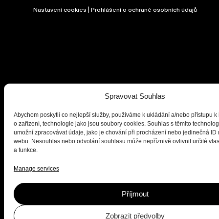
Nastavení cookies | Prohlášení o ochraně osobních údajů
Spravovat Souhlas
Abychom poskytli co nejlepší služby, používáme k ukládání a/nebo přístupu k
o zařízení, technologie jako jsou soubory cookies. Souhlas s těmito technol
umožní zpracovávat údaje, jako je chování při procházení nebo jedinečná ID
webu. Nesouhlas nebo odvolání souhlasu může nepříznivě ovlivnit určité vlas
a funkce.
Manage services
Příjmout
Zobrazit předvolby