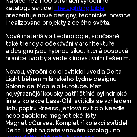
Na více než 1100 stranách výročního
katalogu svítidel
The Lighting Bible
prezentuje nové designy, technické inovace
i realizované projekty z celého světa.
Nové materiály a technologie, současně
také trendy a očekávání v architektuře
a designu jsou hybnou silou, která posouvá
hranice tvorby a vede k inovativním řešením.
Novou, výroční edici svítidel uvedla Delta
Light během milánského týdne designu
Salone del Mobile a Euroluce. Mezi
nejvýraznější kousky patří štíhlé cylindrické
linie z kolekce Lass-Oh!, svítidla se vzhledem
listu papíru Breess, jehlová svítidla Needle
nebo zaoblené magnetické lišty
MagneticCurves. Kompletní kolekci svítidel
Delta Light najdete v novém katalogu na