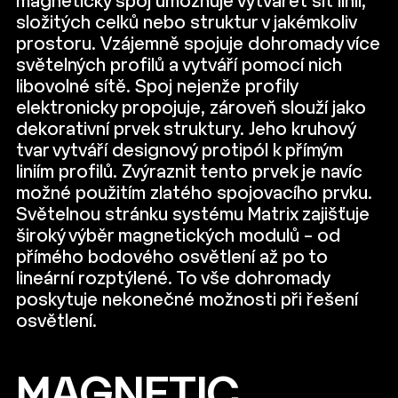
magnetický spoj umožňuje vytvářet síť linií,
složitých celků nebo struktur v jakémkoliv
prostoru. Vzájemně spojuje dohromady více
světelných profilů a vytváří pomocí nich
libovolné sítě. Spoj nejenže profily
elektronicky propojuje, zároveň slouží jako
dekorativní prvek struktury. Jeho kruhový
tvar vytváří designový protipól k přímým
liniím profilů. Zvýraznit tento prvek je navíc
možné použitím zlatého spojovacího prvku.
Světelnou stránku systému Matrix zajišťuje
široký výběr magnetických modulů – od
přímého bodového osvětlení až po to
lineární rozptýlené. To vše dohromady
poskytuje nekonečné možnosti při řešení
osvětlení.
MAGNETIC