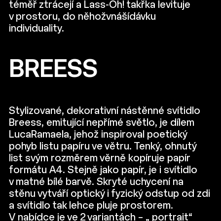
téměř ztrácejí a Lass-Oh! takřka levituje
v prostoru, do něhožvnášídávku
individuality.
BREESS
Stylizované, dekorativní nástěnné svítidlo
Breess, emitující nepřímé světlo, je dílem
LucaRamaela, jehož inspiroval poetický
pohyb listu papíru ve větru. Tenký, ohnutý
list svým rozměrem věrně kopíruje papír
formátu A4. Stejně jako papír, je i svítidlo
v matné bílé barvě. Skryté uchycení na
stěnu vytváří optický i fyzický odstup od zdi
a svítidlo tak lehce pluje prostorem.
V nabídce je ve 2 variantách – „ portrait“