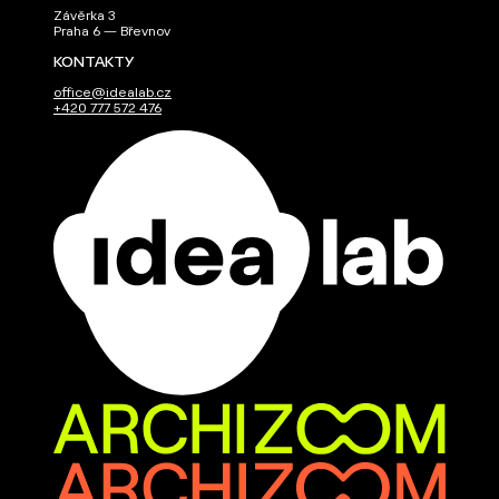
Závěrka 3
Praha 6 — Břevnov
KONTAKTY
office@idealab.cz
+420 777 572 476