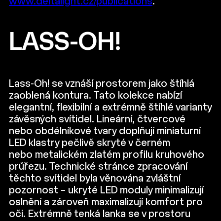
www.deltalight.cz/publications
.
LASS-OH!
Lass-Oh! se vznáší prostorem jako štíhlá
zaoblená kontura. Tato kolekce nabízí
elegantní, flexibilní a extrémně štíhlé varianty
závěsných svítidel. Lineární, čtvercové
nebo obdélníkové tvary doplňují miniaturní
LED klastry pečlivě skryté v černém
nebo metalickém zlatém profilu kruhového
průřezu. Technické stránce zpracování
těchto svítidel byla věnována zvláštní
pozornost – ukryté LED moduly minimalizují
oslnění a zároveň maximalizují komfort pro
oči. Extrémně tenká lanka se v prostoru