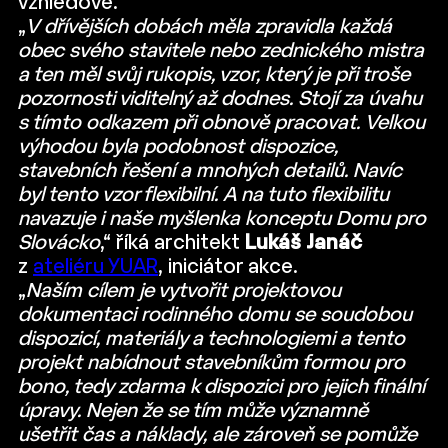
vzhledově.
„
V dřívějších dobách měla zpravidla každá
obec svého stavitele nebo zednického mistra
a ten měl svůj rukopis, vzor, který je při troše
pozornosti viditelný až dodnes. Stojí za úvahu
s tímto odkazem při obnově pracovat. Velkou
výhodou byla podobnost dispozice,
stavebních řešení a mnohých detailů. Navíc
byl tento vzor flexibilní. A na tuto flexibilitu
navazuje i naše myšlenka konceptu Domu pro
Slovácko
,“ říká architekt
Lukáš Janáč
z
ateliéru YUAR
, iniciátor akce.
„
Naším cílem je vytvořit projektovou
dokumentaci rodinného domu se soudobou
dispozicí, materiály a technologiemi a tento
projekt nabídnout stavebníkům formou pro
bono, tedy zdarma k dispozici pro jejich finální
úpravy. Nejen že se tím může významně
ušetřit čas a náklady, ale zároveň se pomůže