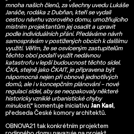
mnoha našich členů, za všechny uvedu Lukáše
Janáče, rodáka z Dubňan, kteří se vydali
cestou návrhu vzorového domu, umožňujícího
místním projektantům jej osadit a upravit
podle individuálních přání. Předáváme návrh
samosprávám v postižených obcích k dalšímu
využití. Věřím, že se osvíceným zastupitelům
těchto obcí podaří využít nedávnou
katastrofu v lepší budoucnost těchto sídel.
ČKA, stejně jako ČKAIT, je připravena být
nápomocná nejen při obnově jednotlivých
domů, ale i v koncepčním plánování – nové
regulaci sídel, aby se neopakovaly některé
historicky vzniklé urbanistické chyby
minulosti
,“ komentuje iniciativu
Jan Kasl
,
předseda České komory architektů.
OBNOVA21 tak konkrétním projektem
rodinného domu navazuje na projekt