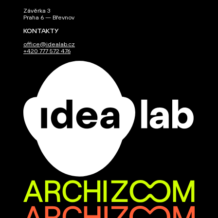
Závěrka 3
Praha 6 — Břevnov
KONTAKTY
office@idealab.cz
+420 777 572 476