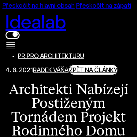
Přeskočit na hlavní obsah
Přeskočit na zápatí
Idealab
PR PRO ARCHITEKTURU
4. 8. 2021
RADEK VÁŇA
ZPĚT NA ČLÁNKY
Architekti Nabízejí
Postiženým
Tornádem Projekt
Rodinného Domu