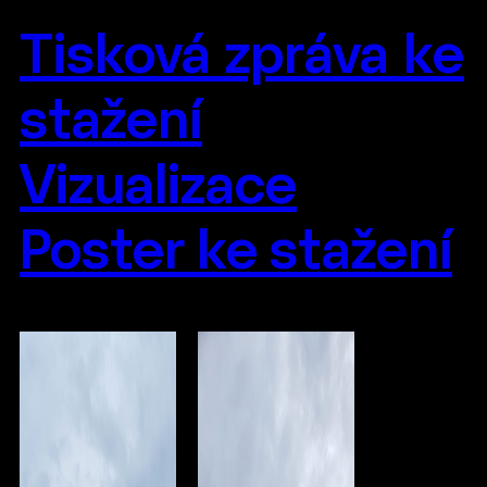
Tisková zpráva ke
stažení
Vizualizace
Poster ke stažení